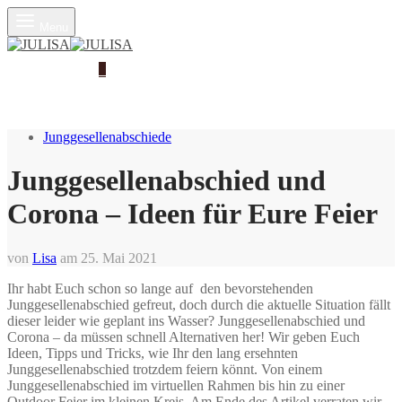
Menu
Warenkorb
0
Junggesellenabschiede
Junggesellenabschied und
Corona – Ideen für Eure Feier
von
Lisa
am
25. Mai 2021
Ihr habt Euch schon so lange auf den bevorstehenden
Junggesellenabschied gefreut, doch durch die aktuelle Situation fällt
dieser leider wie geplant ins Wasser? Junggesellenabschied und
Corona – da müssen schnell Alternativen her! Wir geben Euch
Ideen, Tipps und Tricks, wie Ihr den lang ersehnten
Junggesellenabschied trotzdem feiern könnt. Von einem
Junggesellenabschied im virtuellen Rahmen bis hin zu einer
Outdoor Feier im kleinen Kreis. Am Ende des Artikel verraten wir