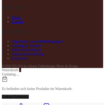
Über Uns
About
Kontakt
Rechtliches
Allgemeine Geschäftsbedingungen
Zahlung & Versand
Widerrufsbelehrung
Datenschutzerklärung
Impressum
©2020 JULISA by Juliane Finkenberger Photo & Design
Warenkorb
0
Updating…
Es befinden sich keine Produkte im Warenkorb.
Einkauf fortsetzen