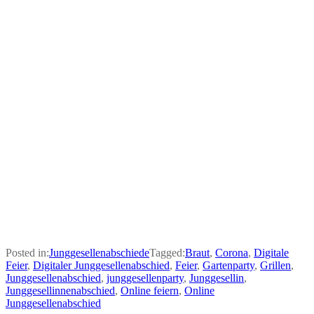
Posted in:
Junggesellenabschiede
Tagged:
Braut
,
Corona
,
Digitale
Feier
,
Digitaler Junggesellenabschied
,
Feier
,
Gartenparty
,
Grillen
,
Junggesellenabschied
,
junggesellenparty
,
Junggesellin
,
Junggesellinnenabschied
,
Online feiern
,
Online
Junggesellenabschied