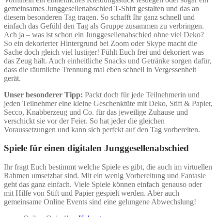
gemeinsames Junggesellenabschied T-Shirt gestalten und das an
diesem besonderen Tag tragen. So schafft Ihr ganz schnell und
einfach das Gefühl den Tag als Gruppe zusammen zu verbringen.
Ach ja – was ist schon ein Junggesellenabschied ohne viel Deko?
So ein dekorierter Hintergrund bei Zoom oder Skype macht die
Sache doch gleich viel lustiger! Fühlt Euch frei und dekoriert was
das Zeug hält. Auch einheitliche Snacks und Getränke sorgen dafür,
dass die räumliche Trennung mal eben schnell in Vergessenheit
gerät.
Unser besonderer Tipp:
Packt doch für jede Teilnehmerin und
jeden Teilnehmer eine kleine Geschenktüte mit Deko, Stift & Papier,
Secco, Knabberzeug und Co. für das jeweilige Zuhause und
verschickt sie vor der Feier. So hat jeder die gleichen
Voraussetzungen und kann sich perfekt auf den Tag vorbereiten.
Spiele für einen digitalen Junggesellenabschied
Ihr fragt Euch bestimmt welche Spiele es gibt, die auch im virtuellen
Rahmen umsetzbar sind. Mit ein wenig Vorbereitung und Fantasie
geht das ganz einfach. Viele Spiele können einfach genauso oder
mit Hilfe von Stift und Papier gespielt werden. Aber auch
gemeinsame Online Events sind eine gelungene Abwechslung!