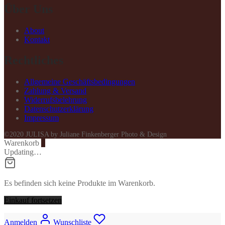
Über Uns
About
Kontakt
Rechtliches
Allgemeine Geschäftsbedingungen
Zahlung & Versand
Widerrufsbelehrung
Datenschutzerklärung
Impressum
©2020 JULISA by Juliane Finkenberger Photo & Design
Warenkorb
0
Updating…
Es befinden sich keine Produkte im Warenkorb.
Einkauf fortsetzen
Anmelden
Wunschliste