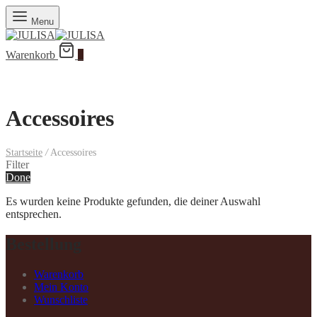
Menu
Warenkorb
0
Accessoires
Startseite
/
Accessoires
Filter
Done
Es wurden keine Produkte gefunden, die deiner Auswahl
entsprechen.
Bestellung
Warenkorb
Mein Konto
Wunschliste