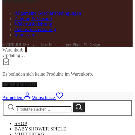
Rechtliches
Allgemeine Geschäftsbedingungen
Zahlung & Versand
Widerrufsbelehrung
Datenschutzerklärung
Impressum
©2020 JULISA by Juliane Finkenberger Photo & Design
Warenkorb
0
Updating…
Es befinden sich keine Produkte im Warenkorb.
Einkauf fortsetzen
Anmelden
Wunschliste
Suche
Suche
nach:
SHOP
BABYSHOWER SPIELE
MUTTERTAG