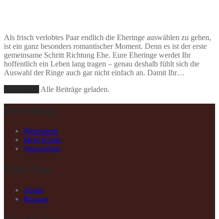
Als frisch verlobtes Paar endlich die Eheringe auswählen zu gehen,
ist ein ganz besonders romantischer Moment. Denn es ist der erste
gemeinsame Schritt Richtung Ehe. Eure Eheringe werdet Ihr
hoffentlich ein Leben lang tragen – genau deshalb fühlt sich die
Auswahl der Ringe auch gar nicht einfach an. Damit Ihr…
Mehr laden
Alle Beiträge geladen.
Bestellung
Warenkorb
Mein Konto
Wunschliste
Über Uns
About
Kontakt