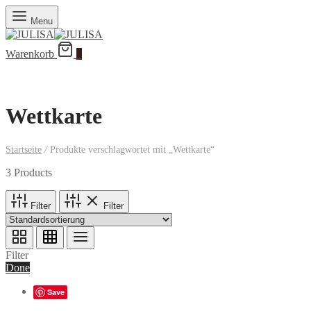
Menu
Warenkorb
0
Wettkarte
Startseite
/
Produkte verschlagwortet mit „Wettkarte“
3 Products
Filter
Filter
Filter
Done
Save