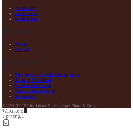
Warenkorb
Mein Konto
Wunschliste
Über Uns
About
Kontakt
Rechtliches
Allgemeine Geschäftsbedingungen
Zahlung & Versand
Widerrufsbelehrung
Datenschutzerklärung
Impressum
©2020 JULISA by Juliane Finkenberger Photo & Design
Warenkorb
0
Updating…