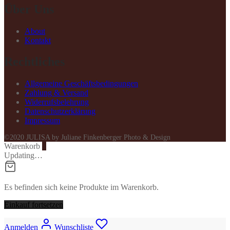
Über Uns
About
Kontakt
Rechtliches
Allgemeine Geschäftsbedingungen
Zahlung & Versand
Widerrufsbelehrung
Datenschutzerklärung
Impressum
©2020 JULISA by Juliane Finkenberger Photo & Design
Warenkorb
0
Updating…
Es befinden sich keine Produkte im Warenkorb.
Einkauf fortsetzen
Anmelden
Wunschliste