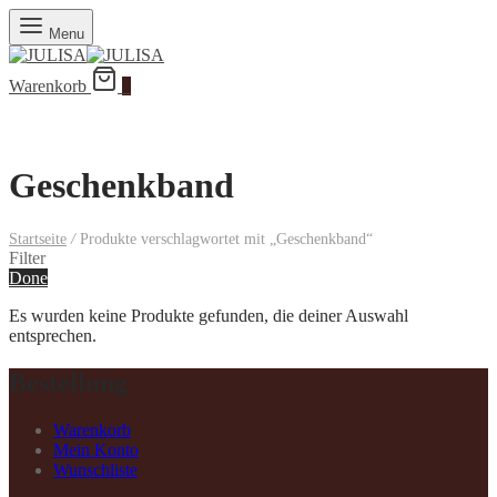
Menu
Warenkorb
0
Geschenkband
Startseite
/
Produkte verschlagwortet mit „Geschenkband“
Filter
Done
Es wurden keine Produkte gefunden, die deiner Auswahl
entsprechen.
Bestellung
Warenkorb
Mein Konto
Wunschliste